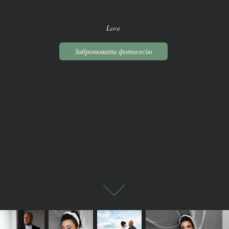
Love
Забронювати фотосесію